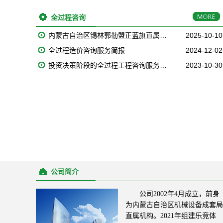
全过程咨询
内蒙古自治区锡林郭勒盟正蓝旗直属…
2025-10-10
全过程造价咨询服务简报
2024-12-02
投资决策阶段的全过程工程咨询服务…
2023-10-30
公司简介
公司2002年4月成立，前身
为内蒙古自治区机械设备成套局
直属机构。2021年组建乐竞体