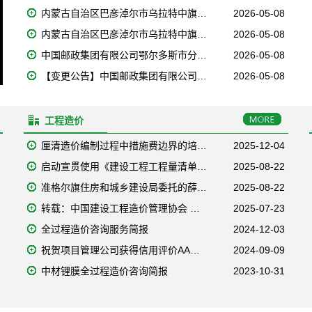
内蒙古自治区巴彦淖尔市乌拉特中旗…
2026-05-08
内蒙古自治区巴彦淖尔市乌拉特中旗…
2026-05-08
中国邮政集团有限公司鄂尔多斯市分…
2026-05-08
【变更公告】中国邮政集团有限公司…
2026-05-08
工程造价
厘清造价编制过程中措施费边界的培…
2025-12-04
启动宣贯使用《建设工程工程量清单…
2025-08-22
准格尔旗住房和城乡建设局委托的薛…
2025-08-22
转载：中国建设工程造价管理协会 …
2025-07-23
全过程造价咨询服务简报
2024-12-03
祝贺项目管理公司获得信用评价AA…
2024-09-09
中材锂膜全过程造价咨询简报
2023-10-31