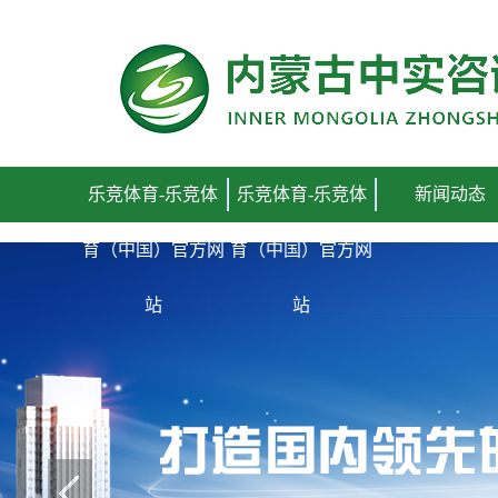
乐竞体育
乐竞体育-乐竞体
乐竞体育-乐竞体
新闻动态
育（中国）官方网
育（中国）官方网
站
站