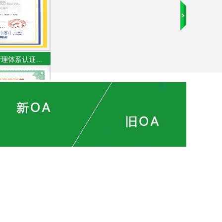
管理体系认证…
专业资信证书