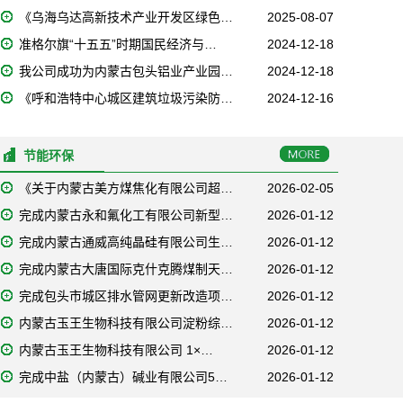
《乌海乌达高新技术产业开发区绿色…
2025-08-07
准格尔旗“十五五”时期国民经济与…
2024-12-18
我公司成功为内蒙古包头铝业产业园…
2024-12-18
《呼和浩特中心城区建筑垃圾污染防…
2024-12-16
节能环保
《关于内蒙古美方煤焦化有限公司超…
2026-02-05
完成内蒙古永和氟化工有限公司新型…
2026-01-12
完成内蒙古通威高纯晶硅有限公司生…
2026-01-12
完成内蒙古大唐国际克什克腾煤制天…
2026-01-12
完成包头市城区排水管网更新改造项…
2026-01-12
内蒙古玉王生物科技有限公司淀粉综…
2026-01-12
内蒙古玉王生物科技有限公司 1×…
2026-01-12
完成中盐（内蒙古）碱业有限公司5…
2026-01-12