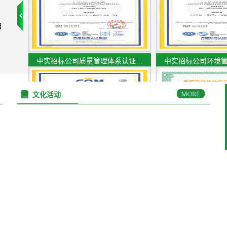
自
中实招标公司质量管理体系认证…
中实招标公司环境
文化活动
中实招标公司职业健康安全管理…
工程咨询单位甲级