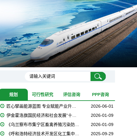
规划
可行性研究
评估咨询
PPP咨询
匠心擘画能源蓝图 专业赋能产业升…
2026-06-01
伊金霍洛旗国民经济和社会发展“十…
2026-01-09
《乌兰察布市集宁区畜禽养殖污染防…
2026-01-09
《呼和浩特经济技术开发区化工集中…
2025-09-29